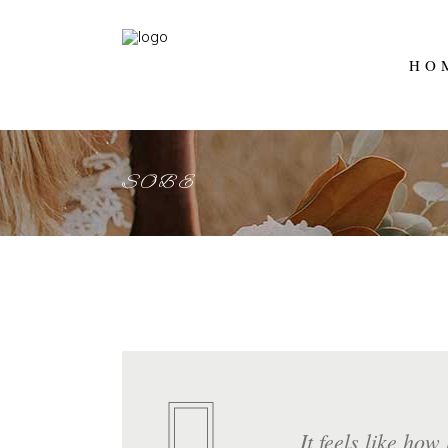
HO
SOBE
It feels like how