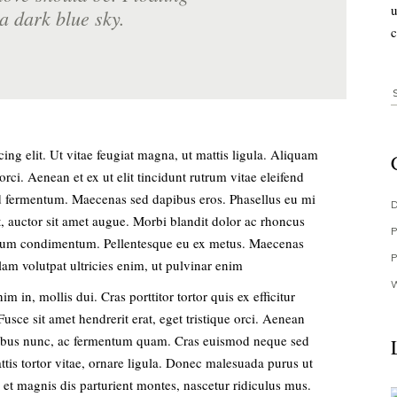
u
a dark blue sky.
c
S
f
ing elit. Ut vitae feugiat magna, ut mattis ligula. Aliquam
rci. Aenean et ex ut elit tincidunt rutrum vitae eleifend
d fermentum. Maecenas sed dapibus eros. Phasellus eu mi
et, auctor sit amet augue. Morbi blandit dolor ac rhoncus
rdum condimentum. Pellentesque eu ex metus. Maecenas
ullam volutpat ultricies enim, ut pulvinar enim
im in, mollis dui. Cras porttitor tortor quis ex efficitur
usce sit amet hendrerit erat, eget tristique orci. Aenean
cibus nunc, ac fermentum quam. Cras euismod neque sed
ttis tortor vitae, ornare ligula. Donec malesuada purus ut
s et magnis dis parturient montes, nascetur ridiculus mus.