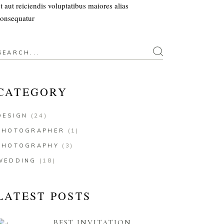
t aut reiciendis voluptatibus maiores alias
onsequatur
earch
or:
CATEGORY
DESIGN
(24)
PHOTOGRAPHER
(1)
PHOTOGRAPHY
(3)
WEDDING
(18)
LATEST POSTS
BEST INVITATION