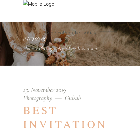
Sobe Fotografie
MENU
SOBE
Home
/
Photography
/
Best Invitation
25. November 2019
Photography
Gülsah
BEST
INVITATION