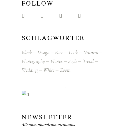
FOLLOW
SCHLAGWÖRTER
Black
Design
Face
Look
Natural
Photography
Photos
Style
Trend
Wedding
White
Zoom
NEWSLETTER
Alienum phaedrum torquatos