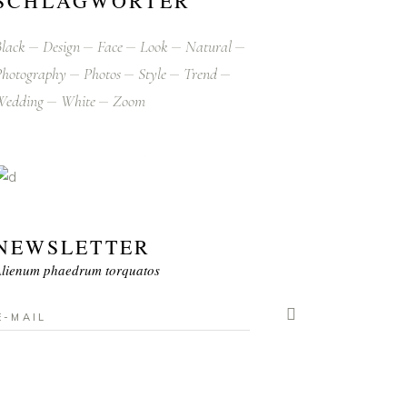
SCHLAGWÖRTER
lack
Design
Face
Look
Natural
hotography
Photos
Style
Trend
Wedding
White
Zoom
NEWSLETTER
lienum phaedrum torquatos