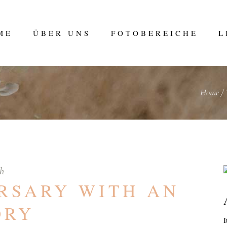
ME
ÜBER UNS
FOTOBEREICHE
L
Home
h
ERSARY WITH AN
ORY
I