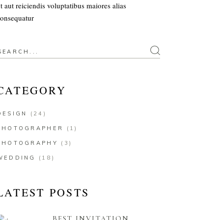
t aut reiciendis voluptatibus maiores alias
onsequatur
earch
or:
CATEGORY
DESIGN
(24)
PHOTOGRAPHER
(1)
PHOTOGRAPHY
(3)
WEDDING
(18)
LATEST POSTS
BEST INVITATION