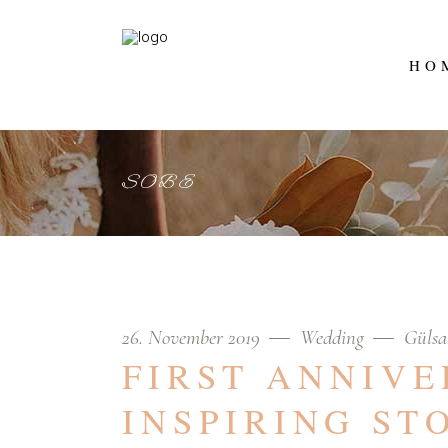
HO
SOBE
26. November 2019
Wedding
Gülsa
FIRST ANNIV
INSPIRING ST