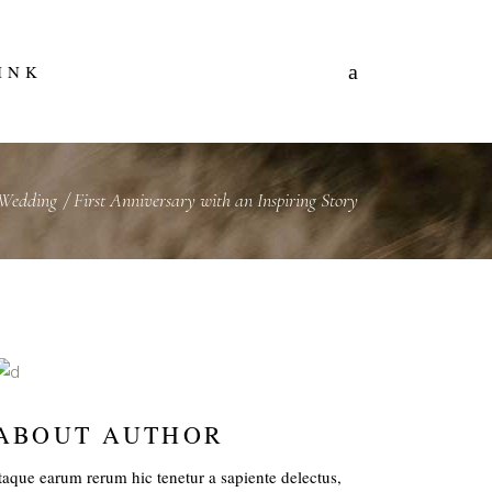
INK
/
Wedding
/
First Anniversary with an Inspiring Story
ABOUT AUTHOR
taque earum rerum hic tenetur a sapiente delectus,