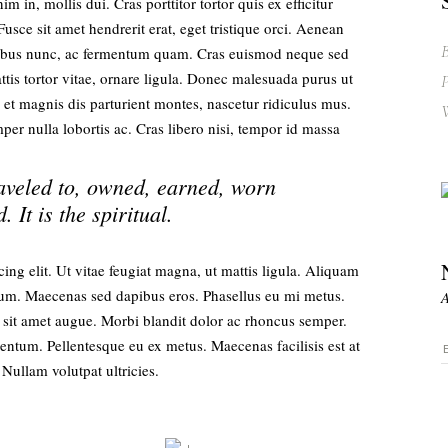
im in, mollis dui. Cras porttitor tortor quis ex efficitur
usce sit amet hendrerit erat, eget tristique orci. Aenean
B
cibus nunc, ac fermentum quam. Cras euismod neque sed
ttis tortor vitae, ornare ligula. Donec malesuada purus ut
P
s et magnis dis parturient montes, nascetur ridiculus mus.
per nulla lobortis ac. Cras libero nisi, tempor id massa
aveled to, owned, earned, worn
 It is the spiritual.
ing elit. Ut vitae feugiat magna, ut mattis ligula. Aliquam
ntum. Maecenas sed dapibus eros. Phasellus eu mi metus.
A
or sit amet augue. Morbi blandit dolor ac rhoncus semper.
ntum. Pellentesque eu ex metus. Maecenas facilisis est at
 Nullam volutpat ultricies.