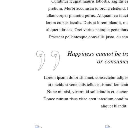
Curabitur feugiat mauris lobortis, sagittis en
pretium. Morbi accumsan id orci a eleifend. F
ullamcorper pharetra purus. Aliquam eu fau
lorem cursus iaculis. Duis at lorem blandit, ma
aliquet ultrices. Orci varius natoque penatibu
Praesent pellentesque convallis justo, eu sem
Happiness cannot be tr
or consumed.
Lorem ipsum dolor sit amet, consectetur adipisc
ut tincidunt venenatis tellus euismod ferme
Nunc mi nisl, viverra id sollicitudin et, auct
Donec rutrum risus vitae arcu interdum condime
aliquet blandit.