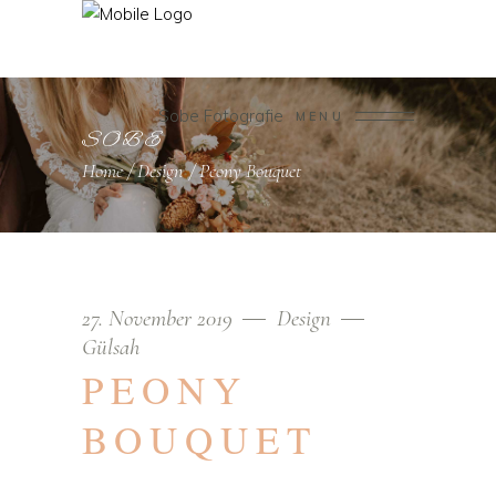
Sobe Fotografie
MENU
SOBE
Home
/
Design
/
Peony Bouquet
27. November 2019
Design
Gülsah
PEONY
BOUQUET