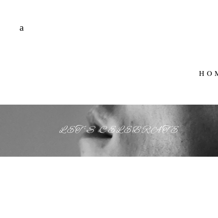
HO
LET’S CELEBRATE