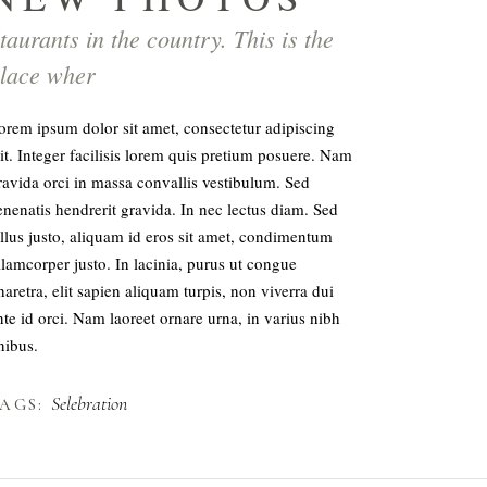
taurants in the country. This is the
lace wher
orem ipsum dolor sit amet, consectetur adipiscing
lit. Integer facilisis lorem quis pretium posuere. Nam
ravida orci in massa convallis vestibulum. Sed
enenatis hendrerit gravida. In nec lectus diam. Sed
ellus justo, aliquam id eros sit amet, condimentum
llamcorper justo. In lacinia, purus ut congue
haretra, elit sapien aliquam turpis, non viverra dui
nte id orci. Nam laoreet ornare urna, in varius nibh
inibus.
Selebration
AGS: