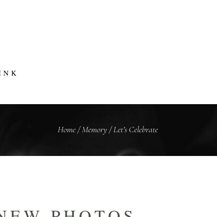
INK
Home
/
Memory
/
Let’s Celebrate
NEW PHOTOS