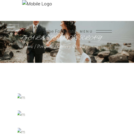
Sobe Fotografie
MENU
GALLERY OVERLAY
Home
/
Portfolio
/
Gallery Overlay