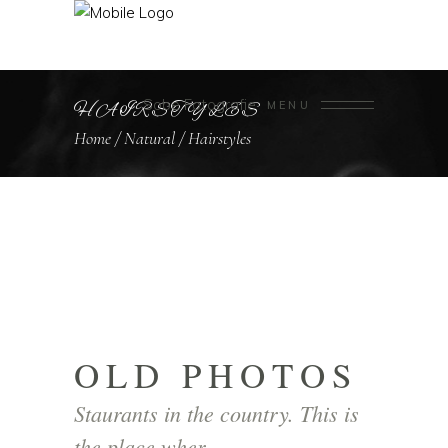
Sobe Fotografie
HAIRSTYLES
MENU
Home
/
Natural
/
Hairstyles
OLD PHOTOS
Staurants in the country. This is
the place wher