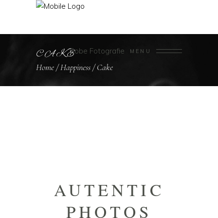
Sobe Fotografie
CAKE
MENU
Home
/
Happiness
/
Cake
AUTENTIC
PHOTOS