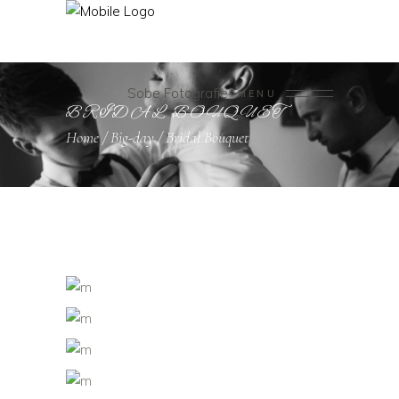
Sobe Fotografie
MENU
BRIDAL BOUQUET
Home
/
Big-day
/
Bridal Bouquet